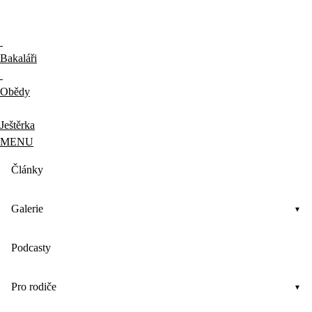
Bakaláři
Obědy
Ještěrka
MENU
Články
Galerie
Podcasty
Pro rodiče