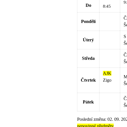
9
Do
8:45
Č
Pondělí
Š
S
Úterý
Š
Č
Středa
Š
AJK
Čtvrtek
Zigo
Š
Č
Pátek
Š
Poslední změna: 02. 09. 20
nepovinné předměty