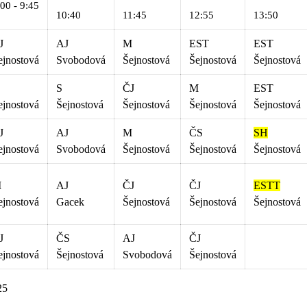
:00 - 9:45
10:40
11:45
12:55
13:50
J
AJ
M
EST
EST
ejnostová
Svobodová
Šejnostová
Šejnostová
Šejnostová
S
ČJ
M
EST
ejnostová
Šejnostová
Šejnostová
Šejnostová
Šejnostová
J
AJ
M
ČS
SH
ejnostová
Svobodová
Šejnostová
Šejnostová
Šejnostová
M
AJ
ČJ
ČJ
ESTT
ejnostová
Gacek
Šejnostová
Šejnostová
Šejnostová
J
ČS
AJ
ČJ
ejnostová
Šejnostová
Svobodová
Šejnostová
25