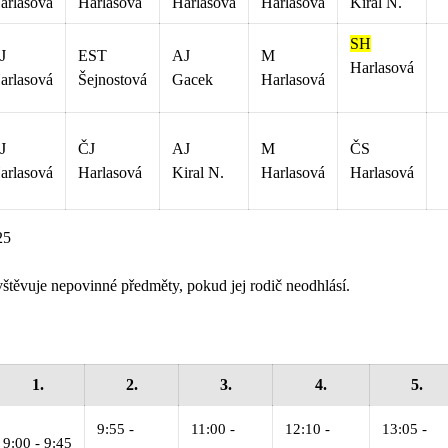
arlasová
Harlasová
Harlasová
Harlasová
Kiral N.
SH
J
EST
AJ
M
Harlasová
arlasová
Šejnostová
Gacek
Harlasová
J
ČJ
AJ
M
ČS
arlasová
Harlasová
Kiral N.
Harlasová
Harlasová
25
štěvuje nepovinné předměty, pokud jej rodič neodhlásí.
1.
2.
3.
4.
5.
9:55 -
11:00 -
12:10 -
13:05 -
9:00 - 9:45