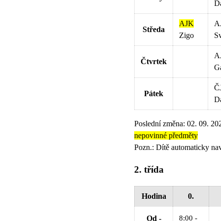
D
AJK
A
Středa
Zigo
S
A
Čtvrtek
G
Č
Pátek
D
Poslední změna: 02. 09. 20
nepovinné předměty
Pozn.: Dítě automaticky nav
2. třída
Hodina
0.
8:00 -
Od -