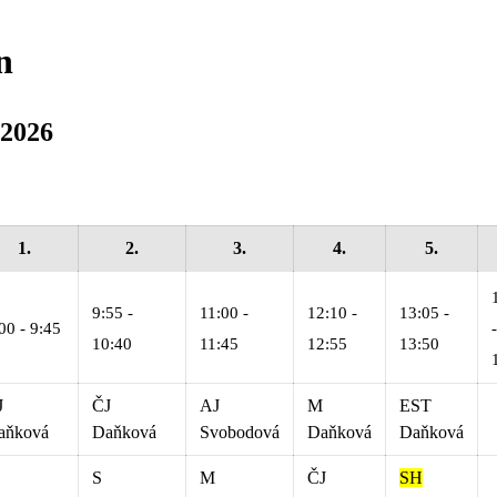
n
/2026
1.
2.
3.
4.
5.
9:55 -
11:00 -
12:10 -
13:05 -
00 - 9:45
-
10:40
11:45
12:55
13:50
J
ČJ
AJ
M
EST
aňková
Daňková
Svobodová
Daňková
Daňková
S
M
ČJ
SH