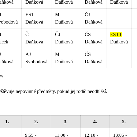
aňková
Daňková
Daňková
Daňková
Daňková
J
EST
M
ČJ
vobodová
Daňková
Daňková
Daňková
J
ČJ
ČJ
ČS
ESTT
acek
Daňková
Daňková
Daňková
Daňková
J
AJ
M
ČS
aňková
Svobodová
Daňková
Daňková
25
štěvuje nepovinné předměty, pokud jej rodič neodhlásí.
1.
2.
3.
4.
5.
9:55 -
11:00 -
12:10 -
13:05 -