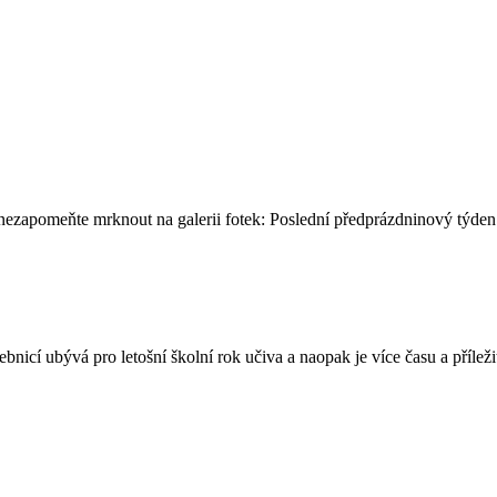
A nezapomeňte mrknout na galerii fotek: Poslední předprázdninový týd
í ubývá pro letošní školní rok učiva a naopak je více času a příležitost