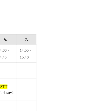
6.
7.
4:00 -
14:55 -
4:45
15:40
ESTT
arlasová