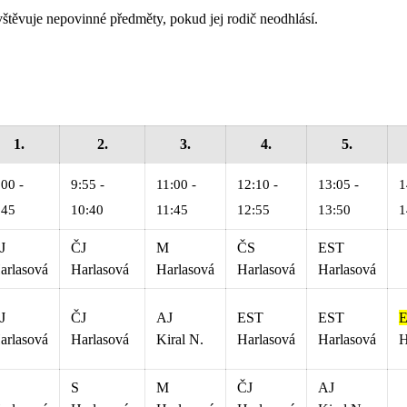
štěvuje nepovinné předměty, pokud jej rodič neodhlásí.
1.
2.
3.
4.
5.
:00 -
9:55 -
11:00 -
12:10 -
13:05 -
1
:45
10:40
11:45
12:55
13:50
1
J
ČJ
M
ČS
EST
arlasová
Harlasová
Harlasová
Harlasová
Harlasová
J
ČJ
AJ
EST
EST
arlasová
Harlasová
Kiral N.
Harlasová
Harlasová
H
S
M
ČJ
AJ