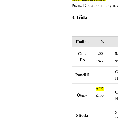
Pozn.: Dítě automaticky nav
3. třída
Hodina
0.
8:00 -
9
Od -
Do
8:45
9
Č
Pondělí
H
AJK
Č
Úterý
Zigo
H
S
Středa