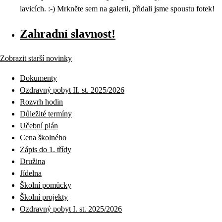
lavicích. :-) Mrkněte sem na galerii, přidali jsme spoustu fotek!
Zahradní slavnost!
Zobrazit starší novinky
Dokumenty
Ozdravný pobyt II. st. 2025/2026
Rozvrh hodin
Důležité termíny
Učební plán
Cena školného
Zápis do 1. třídy
Družina
Jídelna
Školní pomůcky
Školní projekty
Ozdravný pobyt I. st. 2025/2026