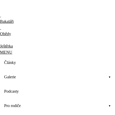
Bakaláři
Obědy
Ještěrka
MENU
Články
Galerie
Podcasty
Pro rodiče