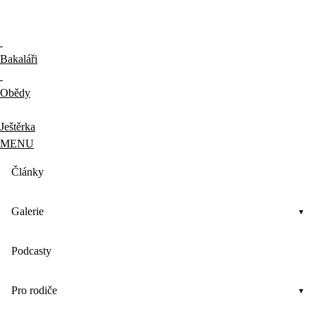
Bakaláři
Obědy
Ještěrka
MENU
Články
Galerie
Podcasty
Pro rodiče