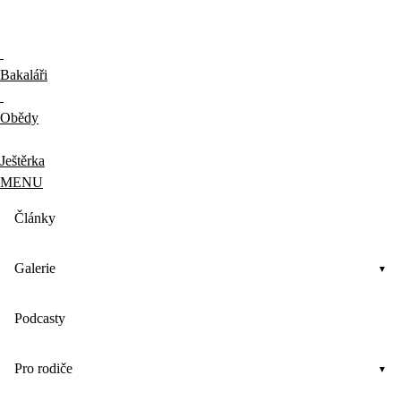
Bakaláři
Obědy
Ještěrka
MENU
Články
Galerie
Podcasty
Pro rodiče