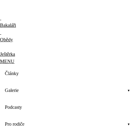
Bakaláři
Obědy
Ještěrka
MENU
Články
Galerie
Podcasty
Pro rodiče