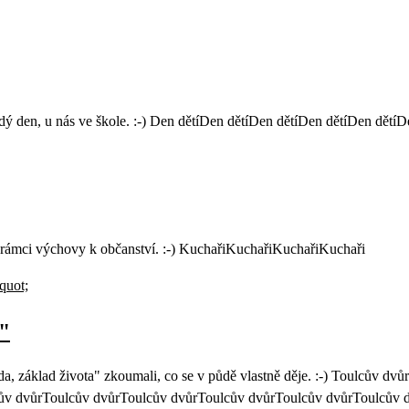
ždý den, u nás ve škole. :-) Den dětíDen dětíDen dětíDen dětíDen dětíD
v rámci výchovy k občanství. :-) KuchařiKuchařiKuchařiKuchaři
a"
da, základ života" zkoumali, co se v půdě vlastně děje. :-) Toulcův
ův dvůrToulcův dvůrToulcův dvůrToulcův dvůrToulcův dvůrToulcův 