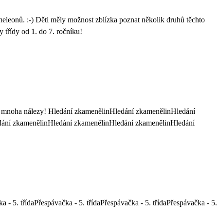
eleonů. :-) Děti měly možnost zblízka poznat několik druhů těchto
 třídy od 1. do 7. ročníku!
ěžkáni mnoha nálezy! Hledání zkamenělinHledání zkamenělinHledání
dání zkamenělinHledání zkamenělinHledání zkamenělinHledání
a - 5. třídaPřespávačka - 5. třídaPřespávačka - 5. třídaPřespávačka - 5.