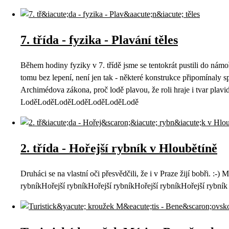
7. třída - fyzika - Plavání těles
Během hodiny fyziky v 7. třídě jsme se tentokrát pustili do námořní
tomu bez lepení, není jen tak - některé konstrukce připomínaly sp
Archimédova zákona, proč lodě plavou, že roli hraje i tvar plavi
LoděLoděLoděLoděLoděLoděLodě
2. třída - Hořejší rybník v Hloubětíně
Druháci se na vlastní oči přesvědčili, že i v Praze žijí bobři. 
rybníkHořejší rybníkHořejší rybníkHořejší rybníkHořejší rybník