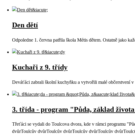
Den dětí
Odpoledne 1. června patřila škola Métis dětem. Ostatně jako ka
Kuchaři z 9. třídy
Deváťáci zabrali školní kuchyňku a vytvořili malé občerstvení 
3. třída - program "Půda, základ život
Třeťáci se vydali do Toulcova dvora, kde v rámci programu "Pů
dvůrToulcův dvůrToulcův dvůrToulcův dvůrToulcův dvůrToulc