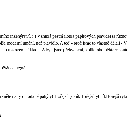
ho inženýrství. :-) Vzniklá pestrá flotila papírových plavidel (s různou m
íše moderní umění, než plavidlo. A teď - proč jsme to vlastně dělali - V 
dla a rozložení nákladu. A byli jsme překvapeni, kolik toho některé sout
:-) Mrkněte na ty ohlodané pahýly! Hořejší rybníkHořejší rybníkHořejší r