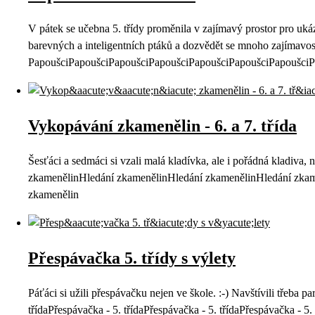
V pátek se učebna 5. třídy proměnila v zajímavý prostor pro uk
barevných a inteligentních ptáků a dozvědět se mnoho zajímavostí
PapoušciPapoušciPapoušciPapoušciPapoušciPapoušciPapoušciP
Vykopávání zkamenělin - 6. a 7. třída
Šesťáci a sedmáci si vzali malá kladívka, ale i pořádná kladiva,
zkamenělinHledání zkamenělinHledání zkamenělinHledání zkam
zkamenělin
Přespávačka 5. třídy s výlety
Páťáci si užili přespávačku nejen ve škole. :-) Navštívili třeba 
třídaPřespávačka - 5. třídaPřespávačka - 5. třídaPřespávačka - 5. 