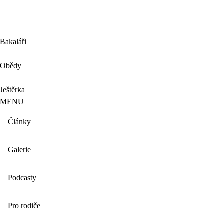
Bakaláři
Obědy
Ještěrka
MENU
Články
Galerie
Podcasty
Pro rodiče