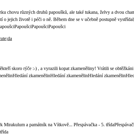
ázku chovu různých druhů papoušků, ale také tukana, želvy a dvou cham
 o jejich životě i péči o ně. Během dne se v učebně postupně vystřídaly
apoušciPapoušciPapoušciPapoušci
 někteří skoro rýče :-) , a vyrazili kopat zkameněliny! Vrátili se obt
enělinHledání zkamenělinHledání zkamenělinHledání zkamenělinHle
park Mirakulum a památník na Vítkově... Přespávačka - 5. třídaPřespávačk
třída