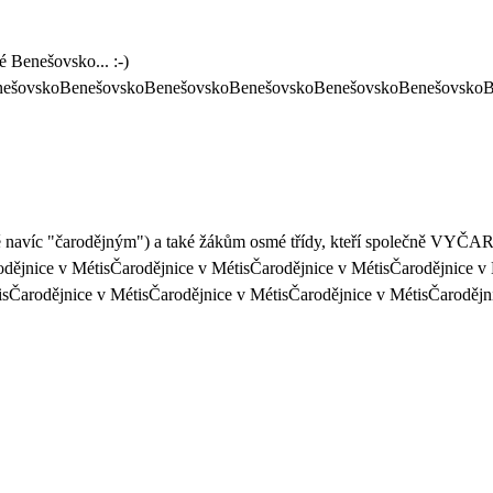
é Benešovsko... :-)
nešovskoBenešovskoBenešovskoBenešovskoBenešovskoBenešovskoB
ě navíc "čarodějným") a také žákům osmé třídy, kteří společně VYČAR
odějnice v MétisČarodějnice v MétisČarodějnice v MétisČarodějnice v
isČarodějnice v MétisČarodějnice v MétisČarodějnice v MétisČarodějn