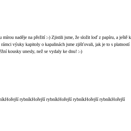
írou naděje na přežití :-) Zjistili jsme, že složit loď z papíru, a ještě k
rámci výuky kapitoly o kapalinách jsme zjišťovali, jak je to s platností
ěžní kousky unesly, než se vydaly ke dnu! :-)
ybníkHořejší rybníkHořejší rybníkHořejší rybníkHořejší rybníkHořejší