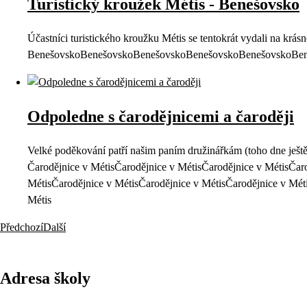
Turistický kroužek Métis - Benešovsko
Účastníci turistického kroužku Métis se tentokrát vydali na krásn
BenešovskoBenešovskoBenešovskoBenešovskoBenešovskoBe
Odpoledne s čarodějnicemi a čaroději
Velké poděkování patří našim paním družinářkám (toho dne ješt
Čarodějnice v MétisČarodějnice v MétisČarodějnice v MétisČar
MétisČarodějnice v MétisČarodějnice v MétisČarodějnice v Mét
Métis
Předchozí
Další
Adresa školy