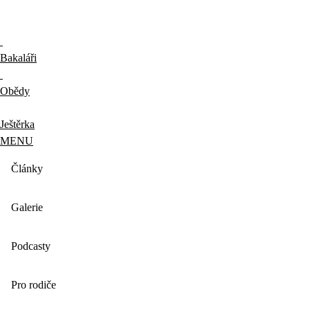
Bakaláři
Obědy
Ještěrka
MENU
Články
Galerie
Podcasty
Pro rodiče