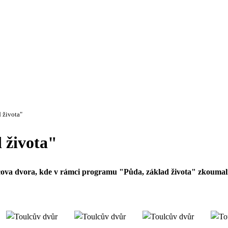
d života"
 života"
cova dvora, kde v rámci programu "Půda, základ života" zkoumali,