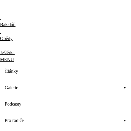
Bakaláři
Obědy
Ještěrka
MENU
Články
Galerie
Podcasty
Pro rodiče