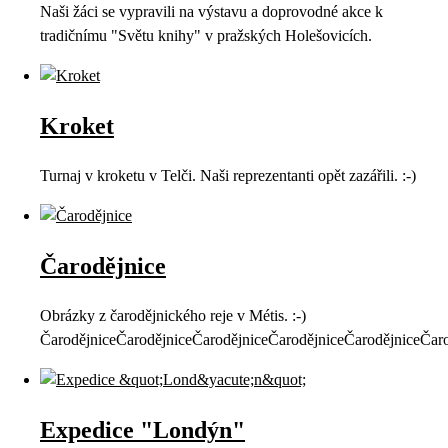
Naši žáci se vypravili na výstavu a doprovodné akce k
tradičnímu "Světu knihy" v pražských Holešovicích.
Kroket
Turnaj v kroketu v Telči. Naši reprezentanti opět zazářili. :-)
Čarodějnice
Obrázky z čarodějnického reje v Métis. :-)
ČarodějniceČarodějniceČarodějniceČarodějniceČarodějniceČaro
Expedice "Londýn"