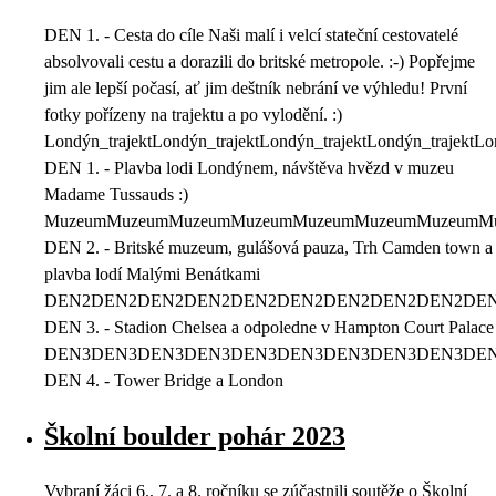
DEN 1. - Cesta do cíle Naši malí i velcí stateční cestovatelé
absolvovali cestu a dorazili do britské metropole. :-) Popřejme
jim ale lepší počasí, ať jim deštník nebrání ve výhledu! První
fotky pořízeny na trajektu a po vylodění. :)
Londýn_trajektLondýn_trajektLondýn_trajektLondýn_trajektLo
DEN 1. - Plavba lodi Londýnem, návštěva hvězd v muzeu
Madame Tussauds :)
MuzeumMuzeumMuzeumMuzeumMuzeumMuzeumMuzeumM
DEN 2. - Britské muzeum, gulášová pauza, Trh Camden town a
plavba lodí Malými Benátkami
DEN2DEN2DEN2DEN2DEN2DEN2DEN2DEN2DEN2DE
DEN 3. - Stadion Chelsea a odpoledne v Hampton Court Palace
DEN3DEN3DEN3DEN3DEN3DEN3DEN3DEN3DEN3DE
DEN 4. - Tower Bridge a London
Školní boulder pohár 2023
Vybraní žáci 6., 7. a 8. ročníku se zúčastnili soutěže o Školní