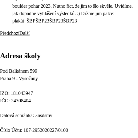
boulder pohár 2023. Nutno říct, že jim to šlo skvěle. Uvidíme,
jak dopadne vyhlášení výsledků. :) Držme jim palce!
plakát_ŠBPŠBP23ŠBP23ŠBP23
Předchozí
Další
Adresa školy
Pod Balkánem 599
Praha 9 - Vysočany
IZO: 181043947
IČO: 24308404
Datová schránka: 3nsdsmv
Číslo Účtu: 107-2952020227/0100