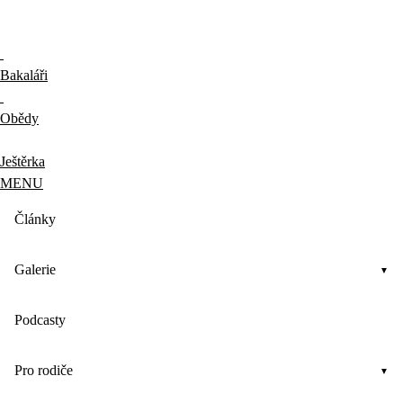
Bakaláři
Obědy
Ještěrka
MENU
Články
Galerie
Podcasty
Pro rodiče