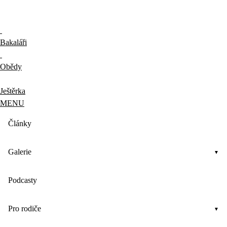
Bakaláři
Obědy
Ještěrka
MENU
Články
Galerie
Podcasty
Pro rodiče