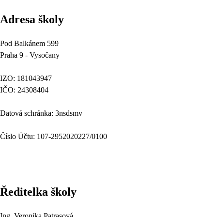
Adresa školy
Pod Balkánem 599
Praha 9 - Vysočany
IZO: 181043947
IČO: 24308404
Datová schránka: 3nsdsmv
Číslo Účtu: 107-2952020227/0100
Ředitelka školy
Ing. Veronika Patrasová