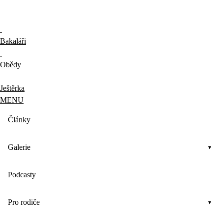
Bakaláři
Obědy
Ještěrka
MENU
Články
Galerie
Podcasty
Pro rodiče