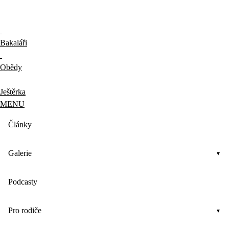
Bakaláři
Obědy
Ještěrka
MENU
Články
Galerie
Podcasty
Pro rodiče