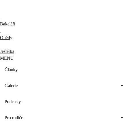
Bakaláři
Obědy
Ještěrka
MENU
Články
Galerie
Podcasty
Pro rodiče