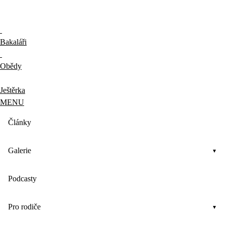
Bakaláři
Obědy
Ještěrka
MENU
Články
Galerie
Podcasty
Pro rodiče