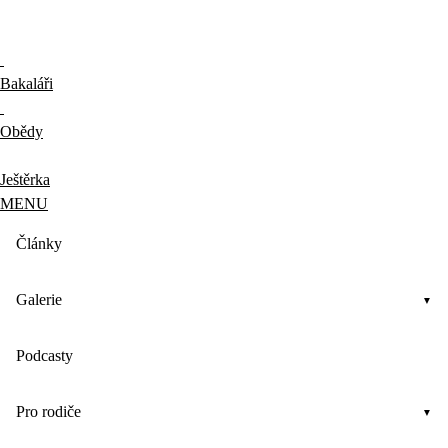
Bakaláři
Obědy
Ještěrka
MENU
Články
Galerie
Podcasty
Pro rodiče