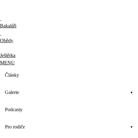
Bakaláři
Obědy
Ještěrka
MENU
Články
Galerie
Podcasty
Pro rodiče