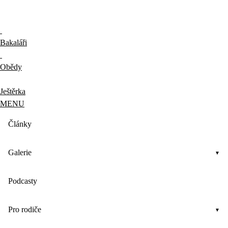
Bakaláři
Obědy
Ještěrka
MENU
Články
Galerie
Podcasty
Pro rodiče