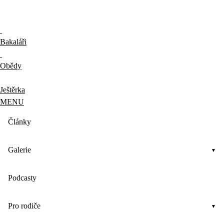
Bakaláři
Obědy
Ještěrka
MENU
Články
Galerie
Podcasty
Pro rodiče