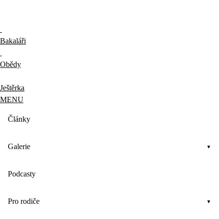
Bakaláři
Obědy
Ještěrka
MENU
Články
Galerie
Podcasty
Pro rodiče