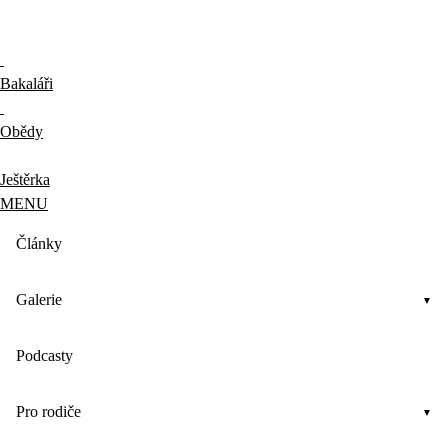
Bakaláři
Obědy
Ještěrka
MENU
Články
Galerie
Podcasty
Pro rodiče