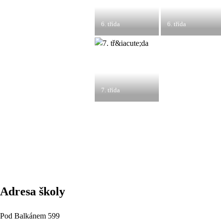
6. třída
6. třída
7. třída
Adresa školy
Pod Balkánem 599