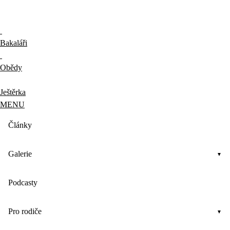
Bakaláři
Obědy
Ještěrka
MENU
Články
Galerie
Podcasty
Pro rodiče