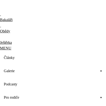
Bakaláři
Obědy
Ještěrka
MENU
Články
Galerie
Podcasty
Pro rodiče