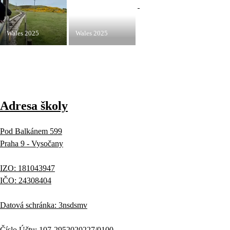
Wales 2025
Wales 2025
Adresa školy
Pod Balkánem 599
Praha 9 - Vysočany
IZO: 181043947
IČO: 24308404
Datová schránka: 3nsdsmv
Číslo Účtu: 107-2952020227/0100