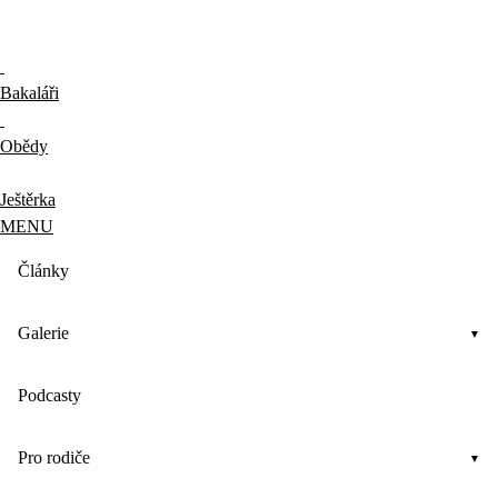
Bakaláři
Obědy
Ještěrka
MENU
Články
Galerie
Podcasty
Pro rodiče