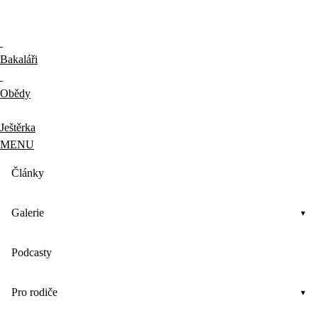
Bakaláři
Obědy
Ještěrka
MENU
Články
Galerie
Podcasty
Pro rodiče