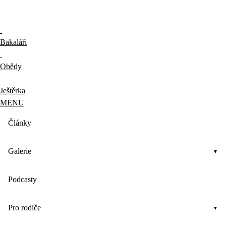
Bakaláři
Obědy
Ještěrka
MENU
Články
Galerie
Podcasty
Pro rodiče