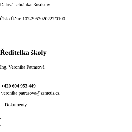
Datová schránka: 3nsdsmv
Číslo Účtu: 107-2952020227/0100
Ředitelka školy
Ing. Veronika Patrasová
+420 604 953 449
veronika.patrasova@zsmetis.cz
Dokumenty