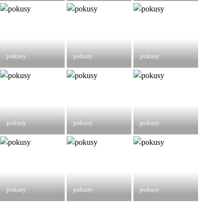
pokusy
pokusy
pokusy
pokusy
pokusy
pokusy
pokusy
pokusy
pokusy