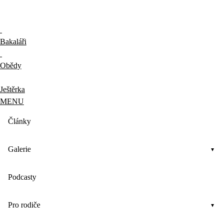
Bakaláři
Obědy
Ještěrka
MENU
Články
Galerie
Podcasty
Pro rodiče