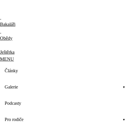
Bakaláři
Obědy
Ještěrka
MENU
Články
Galerie
Podcasty
Pro rodiče