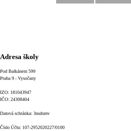
Adresa školy
Pod Balkánem 599
Praha 9 - Vysočany
IZO: 181043947
IČO: 24308404
Datová schránka: 3nsdsmv
Číslo Účtu: 107-2952020227/0100