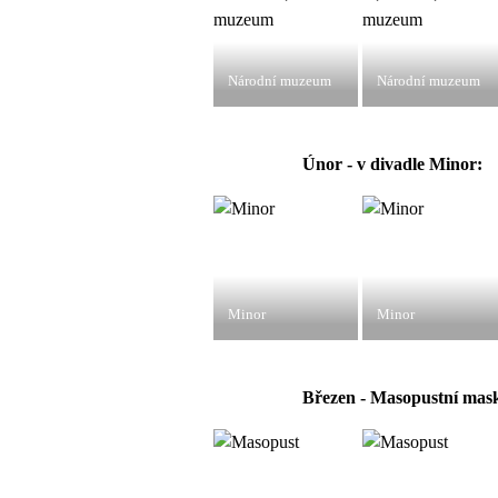
Národní muzeum
Národní muzeum
Únor - v divadle Minor:
Minor
Minor
Březen - Masopustní mask