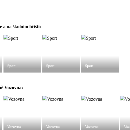
 a na školním hřišti:
Sport
Sport
Sport
ně Vozovna:
Vozovna
Vozovna
Vozovna
Voz