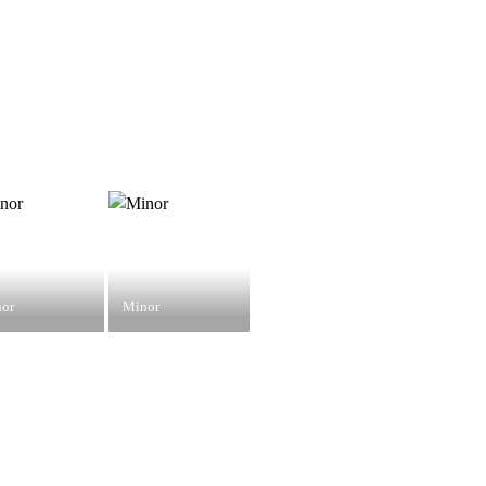
or
Minor