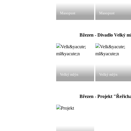
Masopust
Masopust
Bžezen - Divadlo Velký m
Velký mlýn
Velký mlýn
Březen - Projekt "Řeřich