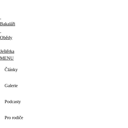
Bakaláři
Obědy
Ještěrka
MENU
Články
Galerie
Podcasty
Pro rodiče