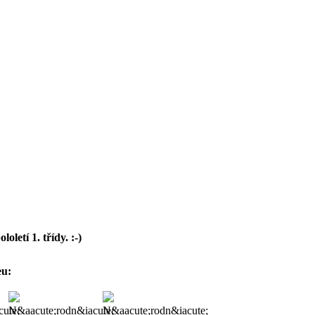
letí 1. třídy. :-)
eu: