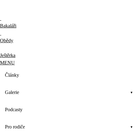
Bakaláři
Obědy
Ještěrka
MENU
Články
Galerie
Podcasty
Pro rodiče