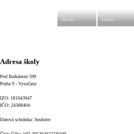
Zápis23
Zápis23
Adresa školy
Pod Balkánem 599
Praha 9 - Vysočany
IZO: 181043947
IČO: 24308404
Datová schránka: 3nsdsmv
Číslo Účtu: 107-2952020227/0100