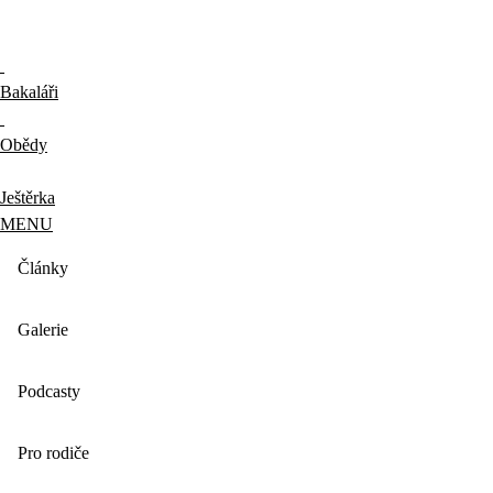
Bakaláři
Obědy
Ještěrka
MENU
Články
Galerie
Podcasty
Pro rodiče