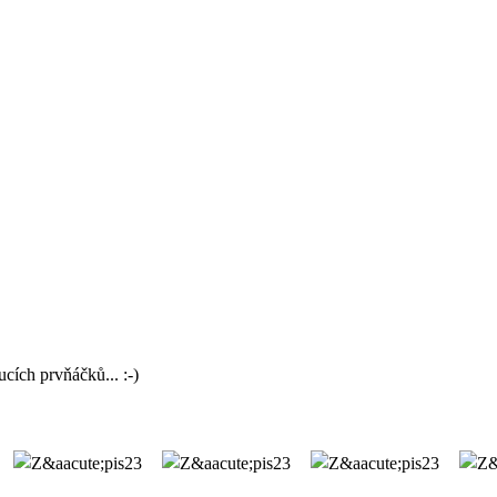
cích prvňáčků... :-)