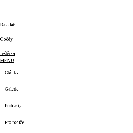
Bakaláři
Obědy
Ještěrka
MENU
Články
Galerie
Podcasty
Pro rodiče