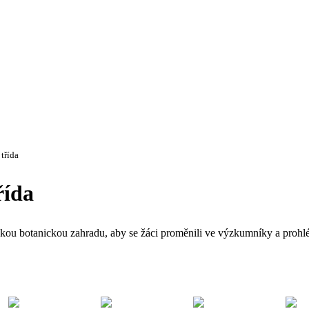
třída
řída
skou botanickou zahradu, aby se žáci proměnili ve výzkumníky a prohléd