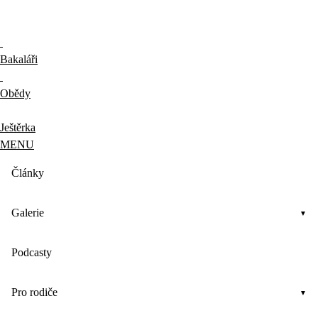
Bakaláři
Obědy
Ještěrka
MENU
Články
Galerie
Podcasty
Pro rodiče