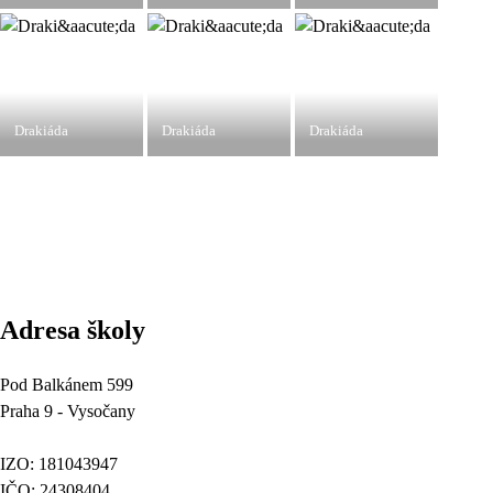
Drakiáda
Drakiáda
Drakiáda
Adresa školy
Pod Balkánem 599
Praha 9 - Vysočany
IZO: 181043947
IČO: 24308404