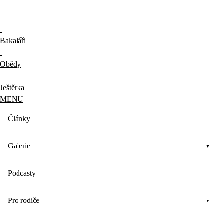
Bakaláři
Obědy
Ještěrka
MENU
Články
Galerie
Podcasty
Pro rodiče