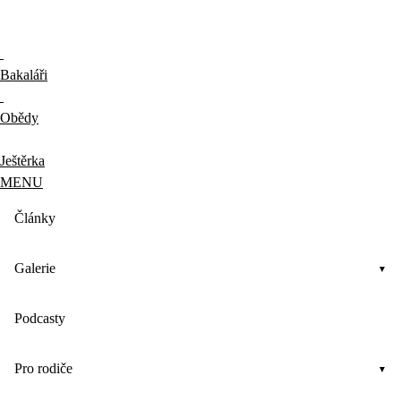
Bakaláři
Obědy
Ještěrka
MENU
Články
Galerie
Podcasty
Pro rodiče