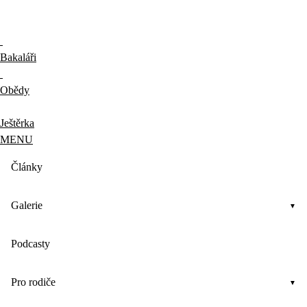
Bakaláři
Obědy
Ještěrka
MENU
Články
Galerie
Podcasty
Pro rodiče