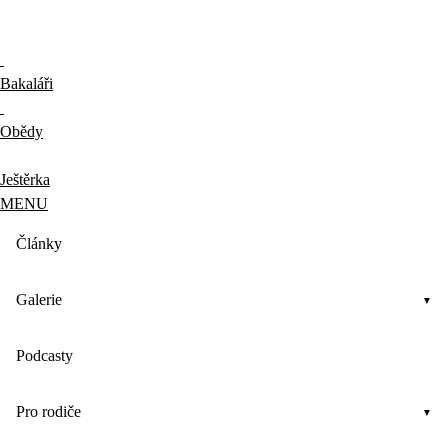
Bakaláři
Obědy
Ještěrka
MENU
Články
Galerie
Podcasty
Pro rodiče