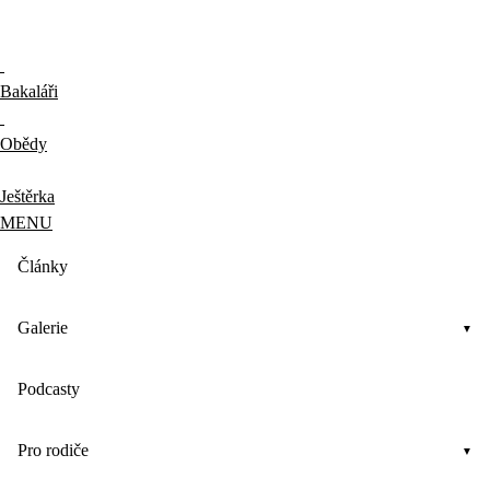
Bakaláři
Obědy
Ještěrka
MENU
Články
Galerie
Podcasty
Pro rodiče