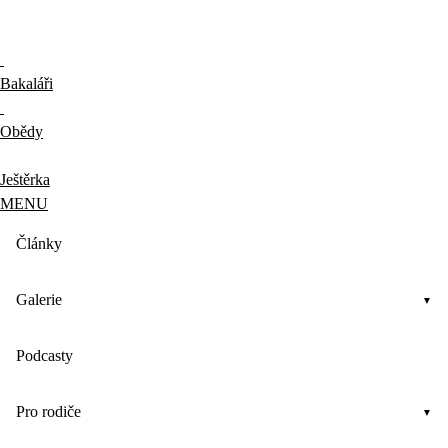
Bakaláři
Obědy
Ještěrka
MENU
Články
Galerie
Podcasty
Pro rodiče