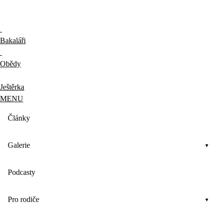
Bakaláři
Obědy
Ještěrka
MENU
Články
Galerie
Podcasty
Pro rodiče