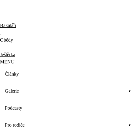
Bakaláři
Obědy
Ještěrka
MENU
Články
Galerie
Podcasty
Pro rodiče