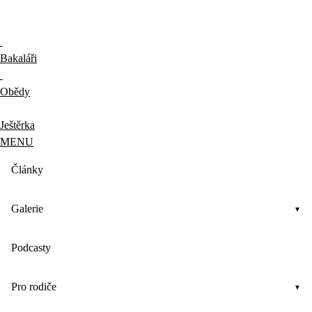
Bakaláři
Obědy
Ještěrka
MENU
Články
Galerie
Podcasty
Pro rodiče