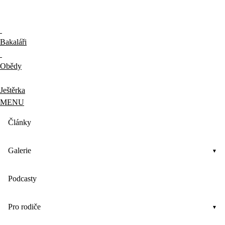
Bakaláři
Obědy
Ještěrka
MENU
Články
Galerie
Podcasty
Pro rodiče