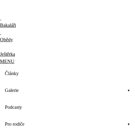
Bakaláři
Obědy
Ještěrka
MENU
Články
Galerie
Podcasty
Pro rodiče