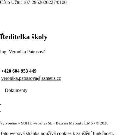
Číslo Účtu: 107-2952020227/0100
Ředitelka školy
Ing. Veronika Patrasová
+420 604 953 449
veronika.patrasova@zsmetis.cz
Dokumenty
Vytvořeno v
SUITU websites SE
• Běží na
MySuitu CMS
• © 2026
Tato webová stránka používá cookies k zajištění funkčnosti.