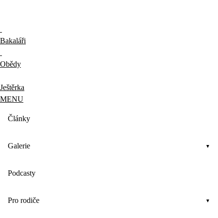
Bakaláři
Obědy
Ještěrka
MENU
Články
Galerie
Podcasty
Pro rodiče