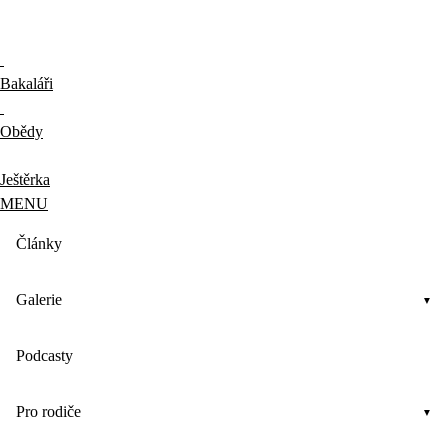
Bakaláři
Obědy
Ještěrka
MENU
Články
Galerie
Podcasty
Pro rodiče