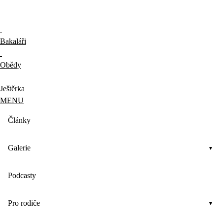
Bakaláři
Obědy
Ještěrka
MENU
Články
Galerie
Podcasty
Pro rodiče