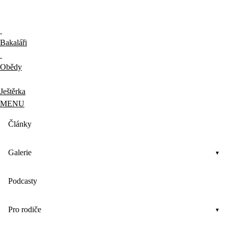
Bakaláři
Obědy
Ještěrka
MENU
Články
Galerie
Podcasty
Pro rodiče